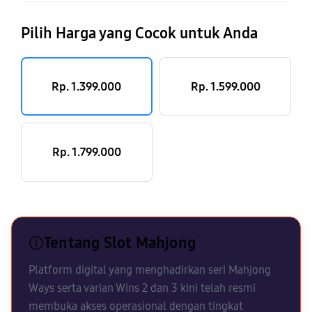
Pilih Harga yang Cocok untuk Anda
Rp. 1.399.000
Rp. 1.599.000
Rp. 1.799.000
Tentang Slot Mahjong
Platform digital yang menghadirkan seri Mahjong
Ways serta varian Wins 2 dan 3 kini telah resmi
membuka akses operasional dengan tingkat