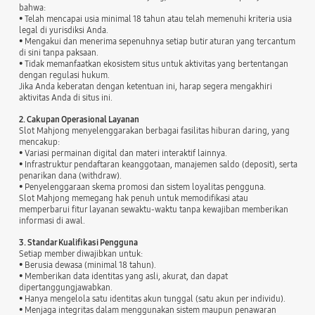
bahwa:
• Telah mencapai usia minimal 18 tahun atau telah memenuhi kriteria usia
legal di yurisdiksi Anda.
• Mengakui dan menerima sepenuhnya setiap butir aturan yang tercantum
di sini tanpa paksaan.
• Tidak memanfaatkan ekosistem situs untuk aktivitas yang bertentangan
dengan regulasi hukum.
Jika Anda keberatan dengan ketentuan ini, harap segera mengakhiri
aktivitas Anda di situs ini.
2. Cakupan Operasional Layanan
Slot Mahjong menyelenggarakan berbagai fasilitas hiburan daring, yang
mencakup:
• Variasi permainan digital dan materi interaktif lainnya.
• Infrastruktur pendaftaran keanggotaan, manajemen saldo (deposit), serta
penarikan dana (withdraw).
• Penyelenggaraan skema promosi dan sistem loyalitas pengguna.
Slot Mahjong memegang hak penuh untuk memodifikasi atau
memperbarui fitur layanan sewaktu-waktu tanpa kewajiban memberikan
informasi di awal.
3. Standar Kualifikasi Pengguna
Setiap member diwajibkan untuk:
• Berusia dewasa (minimal 18 tahun).
• Memberikan data identitas yang asli, akurat, dan dapat
dipertanggungjawabkan.
• Hanya mengelola satu identitas akun tunggal (satu akun per individu).
• Menjaga integritas dalam menggunakan sistem maupun penawaran