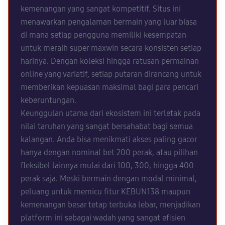
kemenangan yang sangat kompetitif. Situs ini
menawarkan pengalaman bermain yang luar biasa
di mana setiap pengguna memiliki kesempatan
untuk meraih super maxwin secara konsisten setiap
harinya. Dengan koleksi hingga ratusan permainan
online yang variatif, setiap putaran dirancang untuk
memberikan kepuasan maksimal bagi para pencari
keberuntungan.
Keunggulan utama dari ekosistem ini terletak pada
nilai taruhan yang sangat bersahabat bagi semua
kalangan. Anda bisa menikmati akses paling gacor
hanya dengan nominal bet 200 perak, atau pilihan
fleksibel lainnya mulai dari 100, 300, hingga 400
perak saja. Meski bermain dengan modal minimal,
peluang untuk memicu fitur KEBUN138 maupun
kemenangan besar tetap terbuka lebar, menjadikan
platform ini sebagai wadah yang sangat efisien