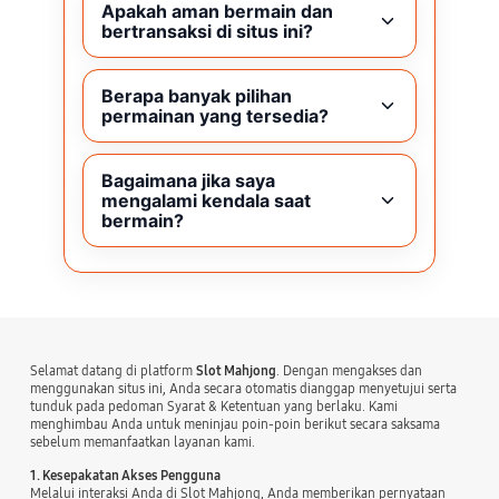
Apakah aman bermain dan
bertransaksi di situs ini?
Berapa banyak pilihan
permainan yang tersedia?
Bagaimana jika saya
mengalami kendala saat
bermain?
Selamat datang di platform
Slot Mahjong
. Dengan mengakses dan
menggunakan situs ini, Anda secara otomatis dianggap menyetujui serta
tunduk pada pedoman Syarat & Ketentuan yang berlaku. Kami
menghimbau Anda untuk meninjau poin-poin berikut secara saksama
sebelum memanfaatkan layanan kami.
1. Kesepakatan Akses Pengguna
Melalui interaksi Anda di Slot Mahjong, Anda memberikan pernyataan