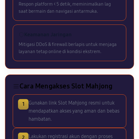
Respon platform < 5 detik, meminimalkan lag
saat bermain dan navigasi antarmuka.
Keamanan Jaringan
Mitigasi DDoS & firewall berlapis untuk menjaga
layanan tetap online di kondisi ekstrem.
Cara Mengakses Slot Mahjong
Gunakan link Slot Mahjong resmi untuk
mendapatkan akses yang aman dan bebas
hambatan.
Lakukan registrasi akun dengan proses