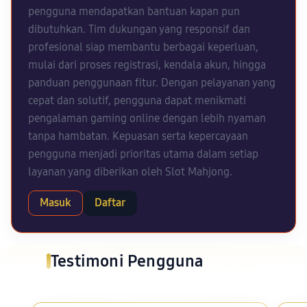
pengguna mendapatkan bantuan kapan pun
dibutuhkan. Tim dukungan yang responsif dan
profesional siap membantu berbagai keperluan,
mulai dari proses registrasi, kendala akun, hingga
panduan penggunaan fitur. Dengan pelayanan yang
cepat dan solutif, pengguna dapat menikmati
pengalaman gaming online dengan lebih nyaman
tanpa hambatan. Kepuasan serta kepercayaan
pengguna menjadi prioritas utama dalam setiap
layanan yang diberikan oleh Slot Mahjong.
Masuk
Daftar
Testimoni Pengguna